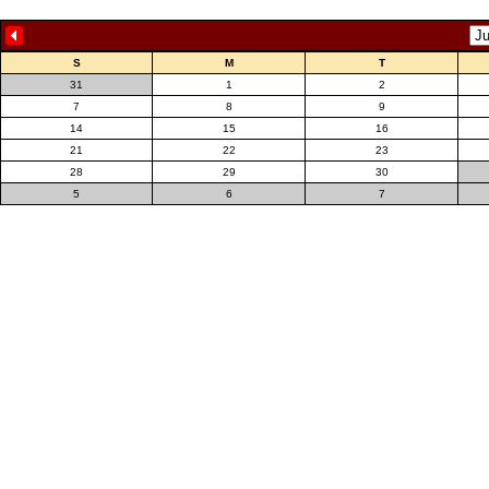
S
M
T
31
1
2
7
8
9
14
15
16
21
22
23
28
29
30
5
6
7