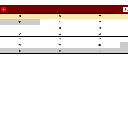
S
M
T
31
1
2
7
8
9
14
15
16
21
22
23
28
29
30
5
6
7